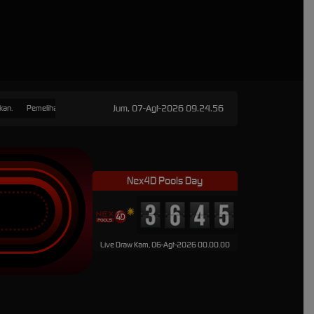
Jum, 07-Agt-2026 09.24.56
Pemeliharaan Terjadwal: PP Virtual Sports pada 30-Jun-2026 dari 14.59.59 sampai 30-Sep-2026
Nex4D Pools Day
Live Draw Kam, 06-Agt-2026 00.00.00