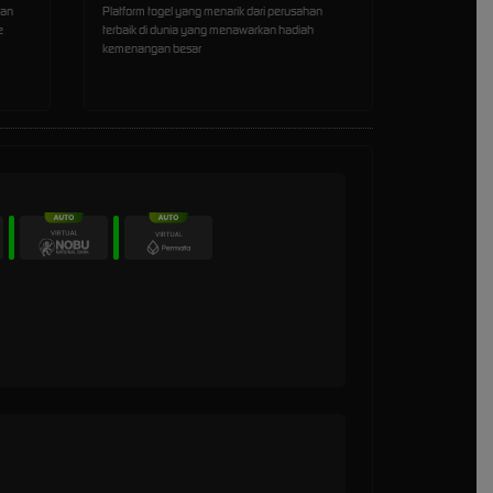
aan
Platform togel yang menarik dari perusahan
e
terbaik di dunia yang menawarkan hadiah
kemenangan besar