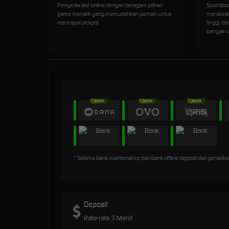
Penyedia slot online dengan beragam pilihan
Sportsboo
game menarik yang memudahkan pemain untuk
menawark
mencapai jackpot
tinggi, d
banyak u
* Selama bank maintenance dan bank offline deposit dan penarikan
Deposit
Rata-rata 3 Menit