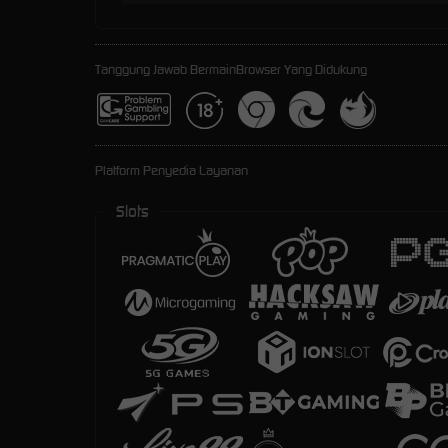
Tanggung Jawab Bermain
Browser Yang Didukung
Platform Penyedia Layanan
Slots