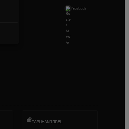
r Official
facebook
313027364
TARUHAN TOGEL