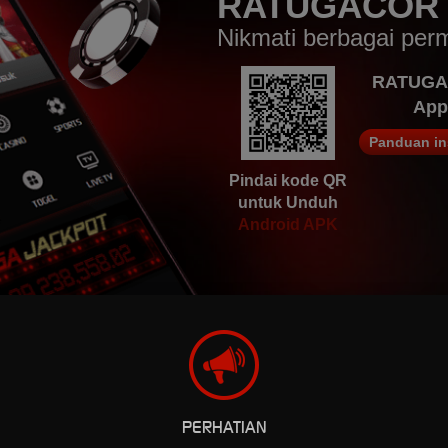
RATUGACOR
Nikmati berbagai pe
RATUG
App
Panduan in
Pindai kode QR
untuk Unduh
Android APK
Gacor Resmi Terbaru Gampang Menang
d aplikasi yang menjadi rekomendasi tempat bermain slot88 gacor dengan tampilan responsif ringa
PERHATIAN
Kategori
Dukungan