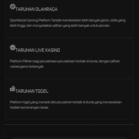
TARUHAN OLAHRAGA
Sportsbook Gaming Platform Terbaik menawarkan lebih banyak game, odds yang
lebih tinggi, dan menyediakan pilihan yang lebih banyak untuk pemain.
TARUHAN LIVE KASINO
Platform Pilihan bagi perusahaan-perusahaan terbaik di dunia, dengan pilihan
variasi game terbanyak
TARUHAN TOGEL
Platform togel yang menarik dari perusahan terbaik di dunia yang menawarkan
hadiah kemenangan besar