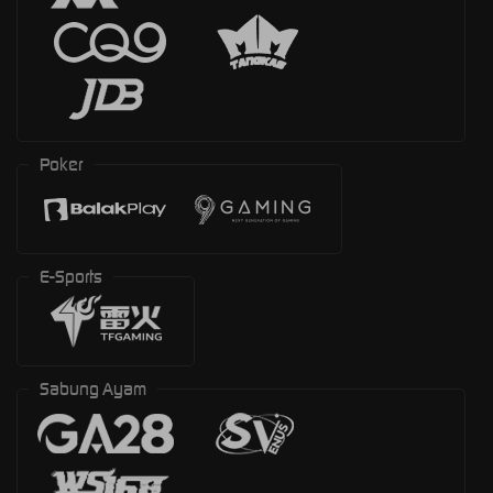
Poker
E-Sports
Sabung Ayam