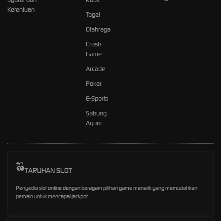
Ketentuan
Togel
Olahraga
Crash
Game
Arcade
Poker
E-Sports
Sabung
Ayam
TARUHAN SLOT
Penyedia slot online dengan beragam pilihan game menarik yang memudahkan
pemain untuk mencapai jackpot