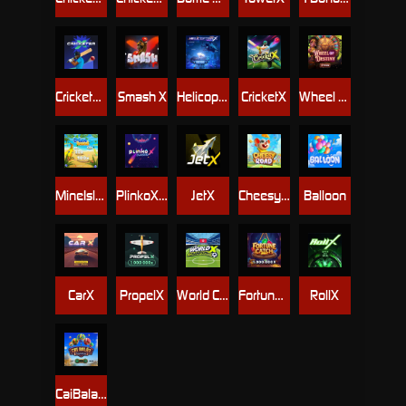
CricketerX
Smash X
HelicopterX
CricketX
Wheel Of Destiny
MineIsland
PlinkoXClassic
JetX
Cheesy Road
Balloon
CarX
PropelX
World Champion X
Fortune Catch
RollX
CaiBalaoCappadocia