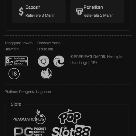
Deposit
Penarikan
Rata-rata 3 Menit
Rata-rata 5 Menit
Tanggung Jawab
Browser Yang
Bermain
Didukung
©2026 RATUGACOR. Hak cipta
dilindungi | 18+
Platform Penyedia Layanan
Slots