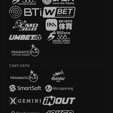
Crash Game