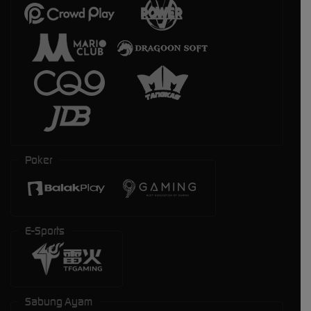
Poker
E-Sports
Sabung Ayam