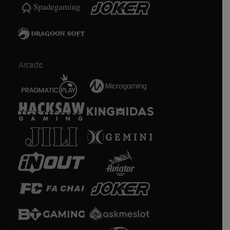
Arcade