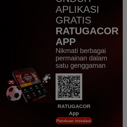
al****3
APLIKASI
IDR
975,400.00
Gates of Olympus 1000
GRATIS
pre****k
RATUGACOR
IDR
946,200.00
Mahjong Ways 2
APP
nun****0
Nikmati berbagai
IDR
842,400.00
Mahjong Ways 2
permainan dalam
satu genggaman
anga****r
IDR
704,000.00
Mahjong Ways
pre****k
IDR
669,600.00
Mahjong Ways 2
RATUGACOR
m****m
IDR
638,400.00
App
Wild Bounty Showdown
Panduan instalasi