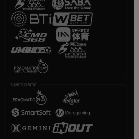
Crash Game