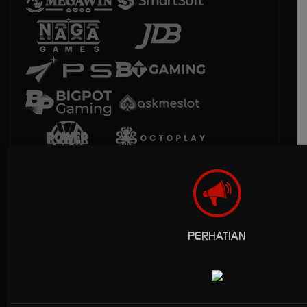
PERHATIAN
Live Casino