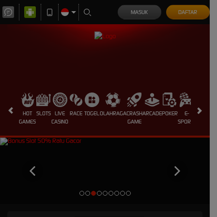
MASUK
DAFTAR
HOT
SLOTS
LIVE
RACE
TOGEL
OLAHRAGA
CRASH
ARCADE
POKER
E-
SABUNG
GAMES
CASINO
GAME
SPORTS
AYAM