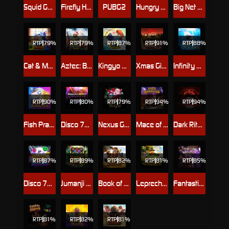
Squid Game 2: Mukunghwa
Firefly Hunter
PUBG2
Hungry Slime
Big Net Bass
RTP
79%
RTP
79%
RTP
87%
RTP
91%
RTP
88%
Cat & Mouse
Aztec: Bonus Hunt 2 Xmas
Kingyo Riches
Xmas Gift Delight
Infinity Ocean
RTP
90%
RTP
80%
RTP
79%
RTP
94%
RTP
94%
Fish Prawn Crab Bonanza
Disco 777
Nexus Gift Delight
Mace of Hercules
Dark Ritual
RTP
87%
RTP
89%
RTP
82%
RTP
81%
RTP
85%
Disco 777 Hold and Win
Jumanji Bonanza
Book of Safari
Leprechaun’s Fortune
Fantastic Beast
RTP
81%
RTP
82%
RTP
81%