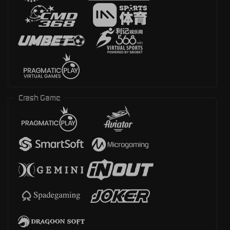
Crash Game