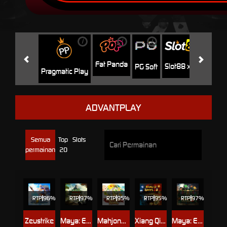
i
i
i
i
i
Facha
Fat Panda
Slot88 x PP
PG Soft
Pragmatic Play
ADVANTPLAY
Semua
Top
Slots
permainan
20
RTP
96%
RTP
97%
RTP
95%
RTP
95%
RTP
97%
Zeustrike
Maya: Elemental Totem
Mahjong Roar
Xiang Qi Ways 2
Maya: Elemental Totem 2