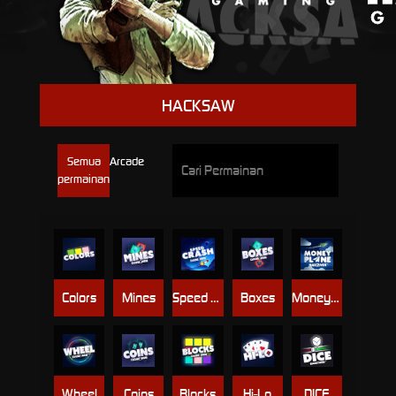
HACKSAW
Semua
Arcade
permainan
Colors
Mines
Speed Crash
Boxes
Moneyplane
Wheel
Coins
Blocks
Hi-Lo
DICE