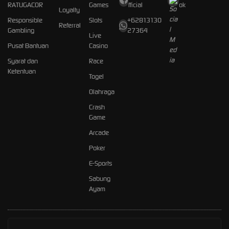
RATUGACOR
Games
fficial
ok
Loyalty
Responsible
Slots
+62813130
Referral
Gambling
27364
Live
Pusat Bantuan
Casino
Syarat dan
Race
Ketentuan
Togel
Olahraga
Crash
Game
Arcade
Poker
E-Sports
Sabung
Ayam