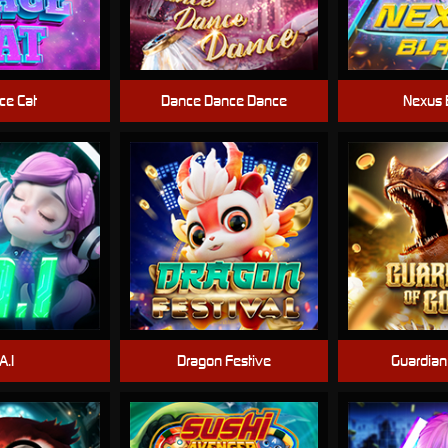
ce Cat
Dance Dance Dance
Nexus 
A.I
Dragon Festive
Guardian 