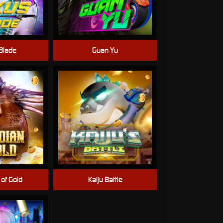
Blade
Guan Yu
of Gold
Kaiju Battle