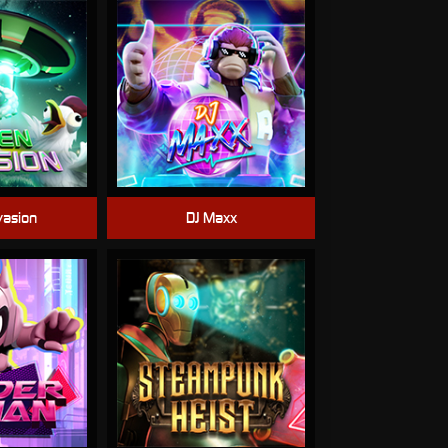
Gates of Olympus 1000
vasion
DJ Maxx