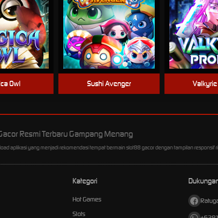
ca Owl
Sushi Avenger
Valkyrie 
 Gacor Resmi Terbaru Gampang Menang
oad aplikasi yang menjadi rekomendasi tempat bermain slot88 gacor dengan tampilan responsif rin
Kategori
Dukunga
Hot Games
Ratuga
Slots
+628