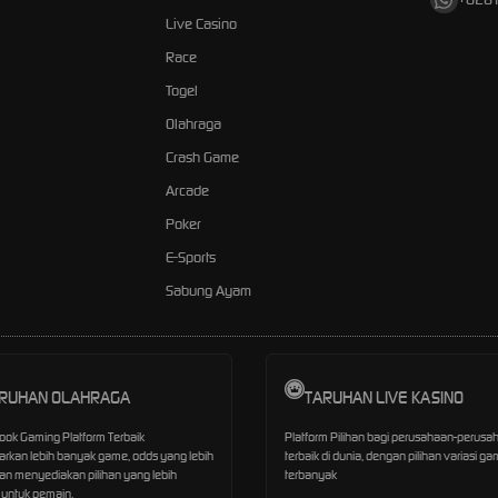
Live Casino
Race
Togel
Olahraga
Crash Game
Arcade
Poker
E-Sports
Sabung Ayam
RUHAN OLAHRAGA
TARUHAN LIVE KASINO
ook Gaming Platform Terbaik
Platform Pilihan bagi perusahaan-perusa
kan lebih banyak game, odds yang lebih
terbaik di dunia, dengan pilihan variasi g
 dan menyediakan pilihan yang lebih
terbanyak
untuk pemain.