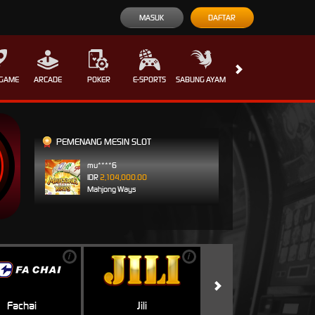
MASUK
DAFTAR
 GAME
ARCADE
POKER
E-SPORTS
SABUNG AYAM
PROMOSI
PEMENANG MESIN SLOT
mu****6
IDR
2,104,000.00
Mahjong Ways
ard****1
IDR
2,031,460.00
Starlight Princess™ 1000
i
i
i
mu****6
IDR
1,084,800.00
No Limit City
Mahjong Ways
Fachai
Jili
egos****u