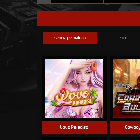
Semua permainan
Slots
Love Paradise
Cowboy