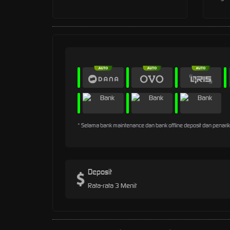
* Selama bank maintenance dan bank offline deposit dan penarik
Deposit
Rata-rata 3 Menit