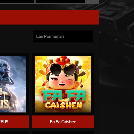
IDR
708,800.00
Gates of Olympus 1000
egos****u
IDR
646,000.00
Gates of Olympus 1000
egos****u
IDR
605,680.00
Gates of Olympus 1000
egos****u
IDR
566,650.00
Gates of Olympus 1000
egos****u
IDR
562,400.00
Gates of Olympus 1000
egos****u
IDR
495,800.00
Gates of Olympus 1000
 ZEUS
Fa Fa Caishen
egos****u
IDR
438,400.00