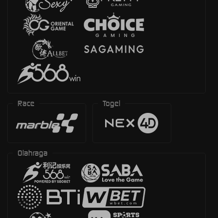
Race
Togel
Olahraga