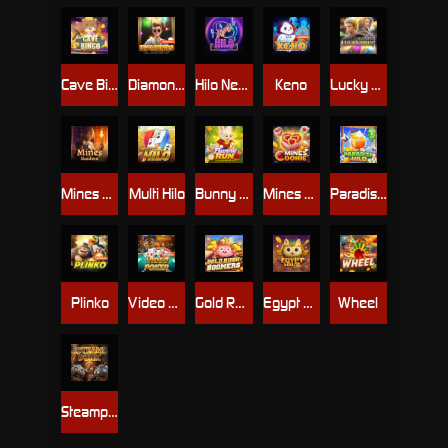
Cave Bingo
Diamonds
Hilo Neon
Keno
Lucky Drop-Olympus
Mines Raider
Multi Hilo
Bunny Run
Mines Cookie
Paradise Hilo
Plinko
Video Poker
Gold Rush: Boomers
Egypt Hilo
Wheel
Steampunk 2