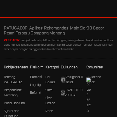
RATUGACOR: Aplikasi Rekomendasi Main Slot88 Gacor
Resmi Terbaru Gampang Menang
RATUGACOR
menjadi sebuah platform terpilih yang menyediakan link download aplikasi
yang menjadi rekomendasi tempat bermain slot88 gacor dengan tampilan responsif ringan
akses cepat dengan menggunakan link alternatif anti blokir.
Kebijaksanaan
Platform
Kategori
Dukungan
Komunitas
Tentang
Promosi
Hot
Ratugacor O
facebo
RATUGACOR
Games
fficial
ok
Loyalty
Responsible
Slots
+62813130
Referral
Gambling
27364
Live
Pusat Bantuan
Casino
Syarat dan
Race
Ketentuan