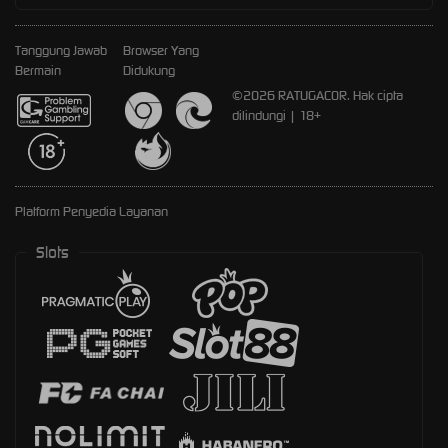
Tanggung Jawab
Browser Yang
Bermain
Didukung
©2026 RATUGACOR. Hak cipta
dilindungi | 18+
Platform Penyedia Layanan
Slots