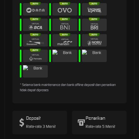
* Selama bank maintenance dan bank offline deposit dan penarikan
tidak dapat diproses
Deposit
Penarikan
Rata-rata 3 Menit
Rata-rata 5 Menit