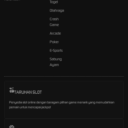
Togel
Olahraga
Crash
Game
Arcade
Poker
E-Sports
Sabung
Ayam
TARUHAN SLOT
Penyedia slot online dengan beragam pilihan game menarik yang memudahkan
pemain untuk mencapai jackpot