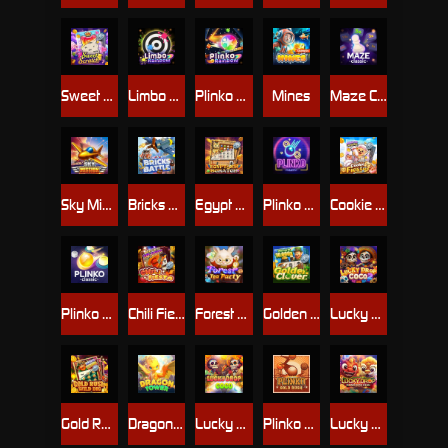
Sweet Scratch
Limbo Rainbow
Plinko Rainbow
Mines
Maze Classic
Sky Mission
Bricks Battle
Egypt Gem Scratch
Plinko Neon
Cookie Fiesta
Plinko Classic
Chili Fiesta
Forest Tea Party
Golden Clover
Lucky Drop: Coco 2
Gold Rush: Wild Dig
Dragon Tower
Lucky Drop-Coco
Plinko Gold Rush
Lucky Drop-GongXiFaChai