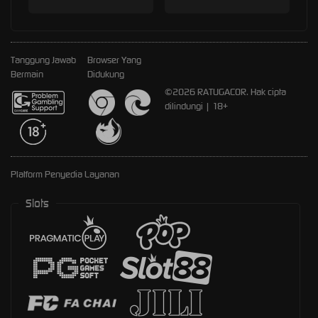
Tanggung Jawab
Browser Yang
Bermain
Didukung
©2026 RATUGACOR. Hak cipta
dilindungi | 18+
Platform Penyedia Layanan
Slots