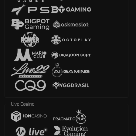
Live Casino