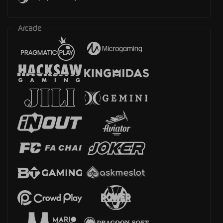
Arcade