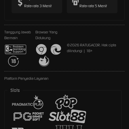
Rata-rata 3 Menit
Rata-rata 5 Menit
Tanggung Jawab
Browser Yang
Bermain
Didukung
©2026 RATUGACOR. Hak cipta
dilindungi | 18+
Platform Penyedia Layanan
Slots