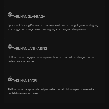
TARUHAN OLAHRAGA
Sportsbook Gaming Platform Terbaik menawarkan lebih banyak game, odds yang
lebih tinggi, dan menyediakan pilihan yang lebih banyak untuk pemain.
TARUHAN LIVE KASINO
Platform Pilihan bagi perusahaan-perusahaan terbaik di dunia, dengan pilihan
variasi game terbanyak
TARUHAN TOGEL
Platform togel yang menarik dari perusahan terbaik di dunia yang menawarkan
hadiah kemenangan besar