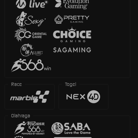
Race
Togel
Olahraga