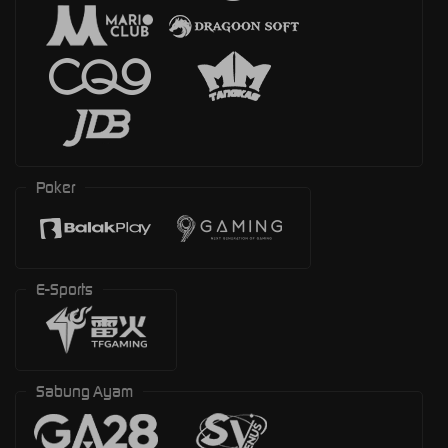
Poker
E-Sports
Sabung Ayam