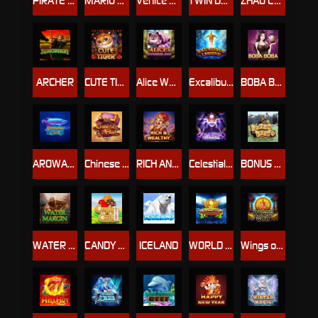
PIRATE LEGEND
MARIO AND FRIENDS
Venice Mask
TWIN DRAGON
ZHAO CAI TONG ZHI
ARCHER
CUTE TIGER
Alice Wonderland
Excalibur Legend
BOBA BOBA
AROWANAS LUCK
Chinese Fair
RICH AND WEALTHY
Celestial Goddess
BONUS BEAR
WATER MARGIN
CANDY CRUSH
ICELAND
WORLD CUP FRENZY
Wings of God