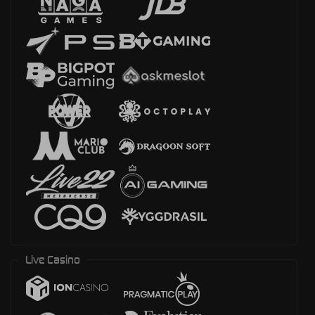
Live Casino