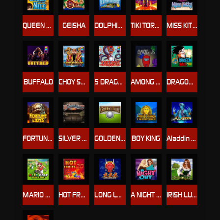
QUEEN OF THE NILE
GEISHA
DOLPHIN TREASURE
TIKI TORCH
MISS KITTY
BUFFALO
CHOY SUN DOA
5 DRAGONS
AMONG US
DRAGON BALL
FORTUNE LIONS
SILVER BULLET
GOLDEN TOUR
BOY KING
Aladdin Wishes
MARIO GOLF
HOT FRUITS 20
LONG LONG LONG
A NIGHT OUT
IRISH LUCK