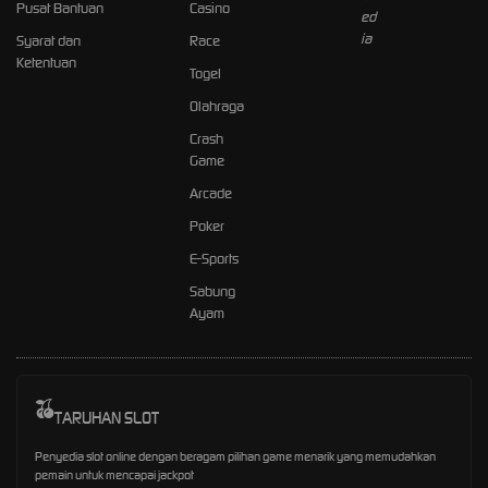
Pusat Bantuan
Casino
Syarat dan
Race
Ketentuan
Togel
Olahraga
Crash
Game
Arcade
Poker
E-Sports
Sabung
Ayam
TARUHAN SLOT
Penyedia slot online dengan beragam pilihan game menarik yang memudahkan
pemain untuk mencapai jackpot