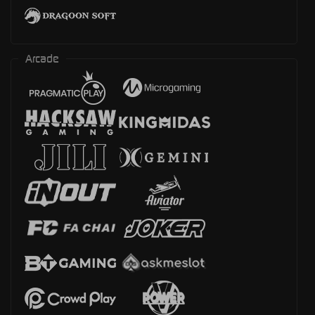
Arcade