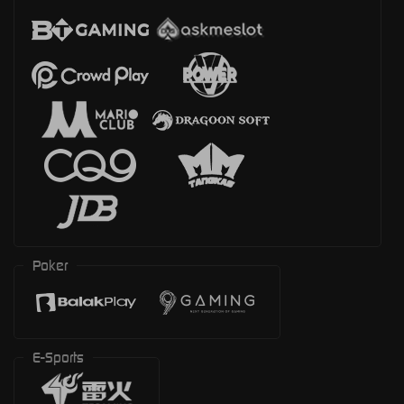
Poker
E-Sports