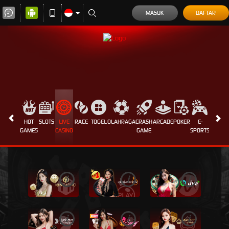
MASUK
DAFTAR
HOT
SLOTS
LIVE
RACE
TOGEL
OLAHRAGA
CRASH
ARCADE
POKER
E-
SABUN
GAMES
CASINO
GAME
SPORTS
AYAM
i
i
i
i
i
i