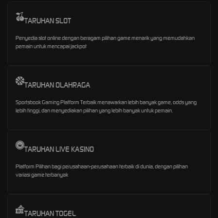
TARUHAN SLOT
Penyedia slot online dengan beragam pilihan game menarik yang memudahkan
pemain untuk mencapai jackpot
TARUHAN OLAHRAGA
Sportsbook Gaming Platform Terbaik menawarkan lebih banyak game, odds yang
lebih tinggi, dan menyediakan pilihan yang lebih banyak untuk pemain.
TARUHAN LIVE KASINO
Platform Pilihan bagi perusahaan-perusahaan terbaik di dunia, dengan pilihan
variasi game terbanyak
TARUHAN TOGEL