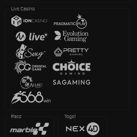
Live Casino
Race
Togel