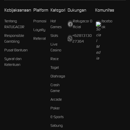
Kebijaksanaan
Platform
Kategori
Dukungan
Komunitas
Tentang
Promosi
Hot
Ratugacor O
facebo
RATUGACOR
Games
fficial
ok
Loyalty
Responsible
Slots
+62813130
Referral
Gambling
27364
Live
Pusat Bantuan
Casino
Syarat dan
Race
Ketentuan
Togel
Olahraga
Crash
Game
Arcade
Poker
E-Sports
Sabung