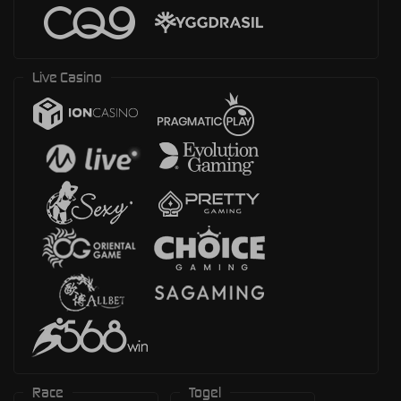
Live Casino
Race
Togel