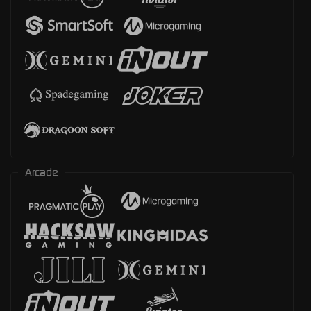
Arcade